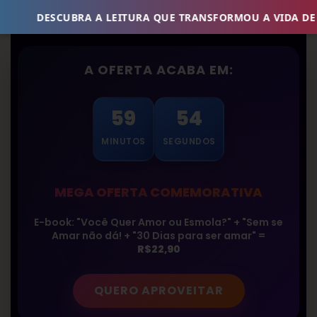
DESCUBRA A LEITURA QUE TRANSFORMOU A VIDA DE MILHA
A OFERTA ACABA EM:
59
53
MINUTOS
SEGUNDOS
MEGA OFERTA COMEMORATIVA
E-book: "Você Quer Amor ou Esmola?" + "Sem se
Amar não dá! + "30 Dias para ser amar" =
R$22,90
QUERO APROVEITAR