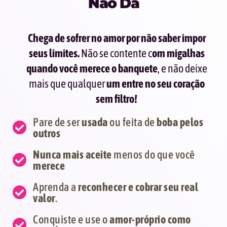
Não Dá
Chega de sofrer no amor por não saber impor
seus limites.
Não se contente c
om migalhas
quando você merece o banquete
, e não deixe
mais que qualquer
um entre no seu coração
sem filtro!
Pare de ser
usada
ou feita de
boba pelos
outros
Nunca mais aceite
menos do que você
merece
Aprenda a
reconhecer e cobrar seu real
valor
.
Conquiste e use o
amor-próprio como